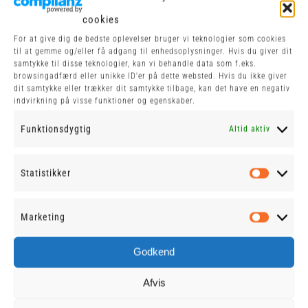
OM SKOVGRILLEN
cookies
For at give dig de bedste oplevelser bruger vi teknologier som cookies
til at gemme og/eller få adgang til enhedsoplysninger. Hvis du giver dit
Skovgrillen Ribe byder på kvalitet hver dag. Vi
samtykke til disse teknologier, kan vi behandle data som f.eks.
browsingadfærd eller unikke ID'er på dette websted. Hvis du ikke giver
servere med et smil.
dit samtykke eller trækker dit samtykke tilbage, kan det have en negativ
indvirkning på visse funktioner og egenskaber.
Du finder os midt i Ribe plantage
Funktionsdygtig
Altid aktiv
direkte ud til hovedvejen.
Statistikker
Find smiley
Statist
Marketing
Market
Godkend
Afvis