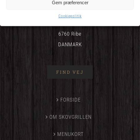
Gem præferencer
Cookiepolitik
Plantagevej 22
6760 Ribe
DANMARK
FIND VEJ
FORSIDE
OM SKOVGRILLEN
MENUKORT