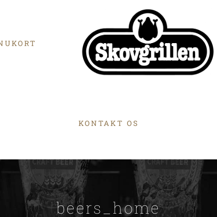
NUKORT
KONTAKT OS
beers_home