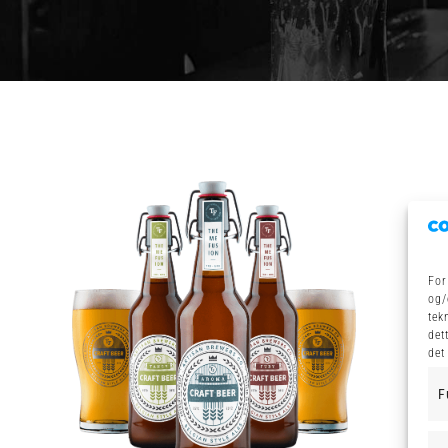
For
og/
tek
det
det
F