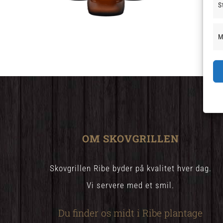
S
M
OM SKOVGRILLEN
Skovgrillen Ribe byder på kvalitet hver dag.
Vi servere med et smil.
Du finder os midt i Ribe plantage