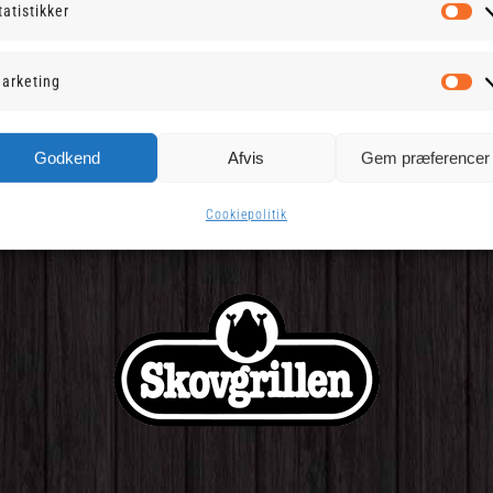
tatistikker
St
arketing
Ma
Godkend
Afvis
Gem præferencer
Cookiepolitik