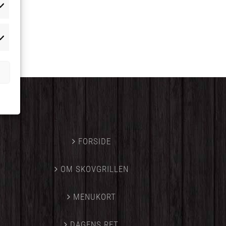
atistikker
rketing
FORSIDE
OM SKOVGRILLEN
MENUKORT
DAGENS RET