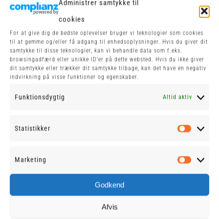
Administrer samtykke til
VORES KØD
cookies
For at give dig de bedste oplevelser bruger vi teknologier som cookies
til at gemme og/eller få adgang til enhedsoplysninger. Hvis du giver dit
samtykke til disse teknologier, kan vi behandle data som f.eks.
browsingadfærd eller unikke ID'er på dette websted. Hvis du ikke giver
Alle vores burgere serveres
dit samtykke eller trækker dit samtykke tilbage, kan det have en negativ
indvirkning på visse funktioner og egenskaber.
med hjemmelavet bøf af
Funktionsdygtig
frisk og fedtfattigt oksekød
Altid aktiv
max 10-12%
Statistikker
Fra slagteri hos Hørkram
Statist
Marketing
Market
Se Menukort
Godkend
Afvis