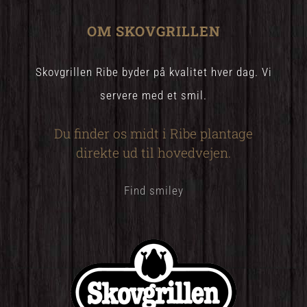
OM SKOVGRILLEN
Skovgrillen Ribe byder på kvalitet hver dag. Vi
servere med et smil.
Du finder os midt i Ribe plantage
direkte ud til hovedvejen.
Find smiley