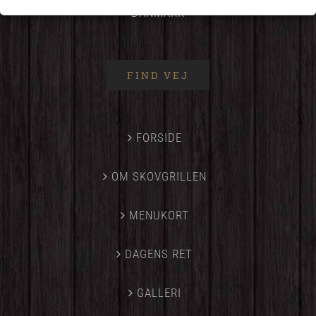
DANMARK
FIND VEJ
FORSIDE
OM SKOVGRILLEN
MENUKORT
DAGENS RET
GALLERI