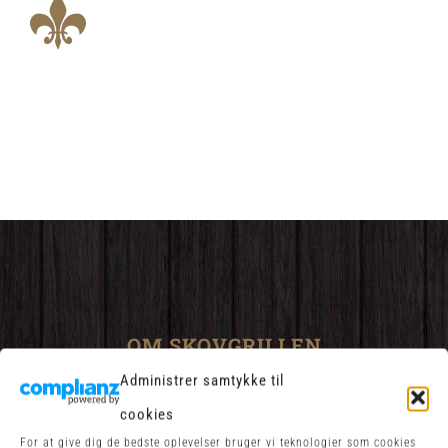
OM SKOVGRILLEN
Administrer samtykke til
Skovgrillen Ribe byder på kvalitet hver dag. Vi
cookies
servere med et smil.
For at give dig de bedste oplevelser bruger vi teknologier som cookies