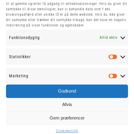
til at gemme og/eller få adgang til enhedsoplysninger. Hvis du giver dit
samtykke til disse teknologier, kan vi behandle data som f.eks.
Du finder os midt i Ribe plantage
browsingadfærd eller unikke ID'er på dette websted. Hvis du ikke giver
dit samtykke eller trækker dit samtykke tilbage, kan det have en negativ
direkte ud til hovedvejen.
indvirkning på visse funktioner og egenskaber.
Funktionsdygtig
Altid aktiv
Find smiley
Statistikker
Statist
Marketing
Market
Godkend
Afvis
Gem præferencer
Plantagevej 22
6760 Ribe
Cookiepolitik